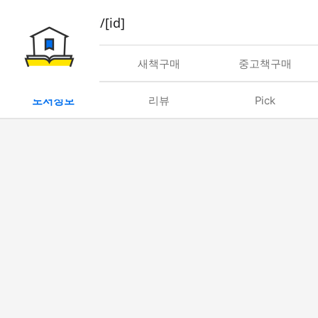
book/rent/[id]
대여
새책구매
중고책구매
도서정보
리뷰
Pick