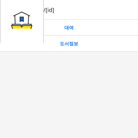
book/rent/[id]
대여
도서정보