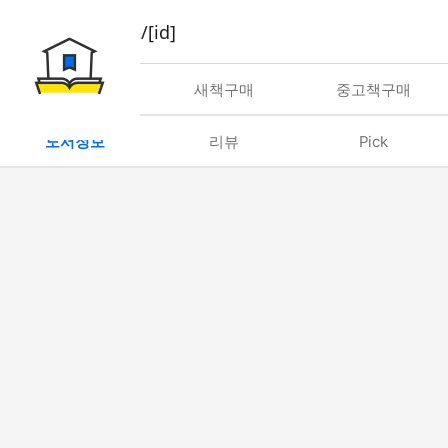
book/rent/[id]
대여
새책구매
중고책구매
도서정보
리뷰
Pick