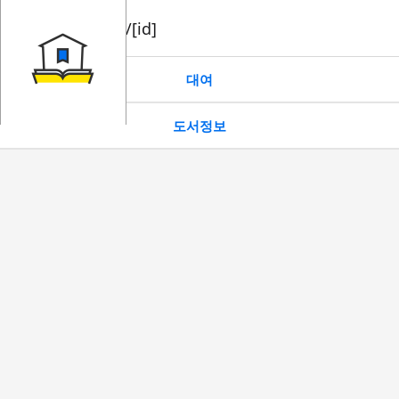
book/rent/[id]
대여
도서정보