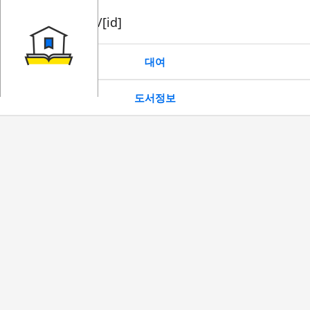
book/rent/[id]
대여
도서정보