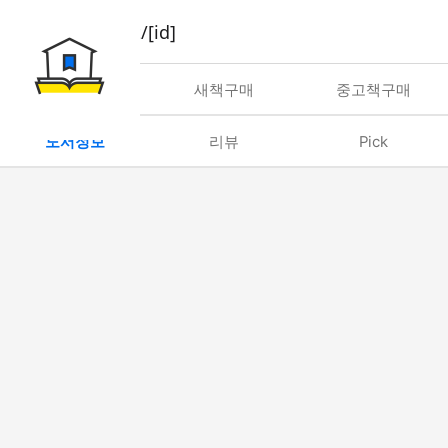
book/rent/[id]
대여
새책구매
중고책구매
도서정보
리뷰
Pick