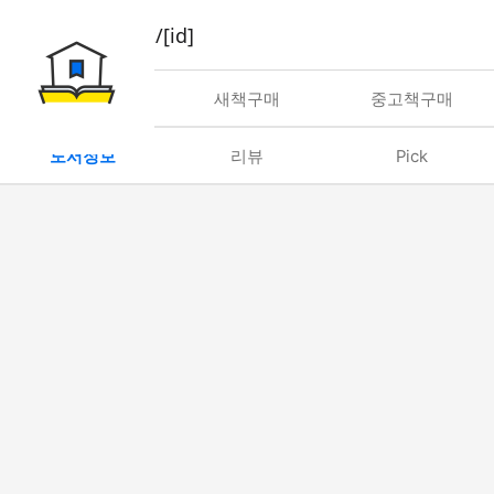
book/rent/[id]
대여
새책구매
중고책구매
도서정보
리뷰
Pick