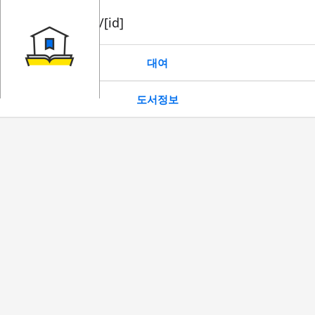
book/rent/[id]
대여
도서정보