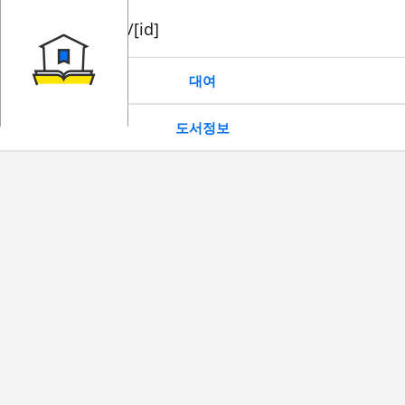
book/rent/[id]
대여
도서정보