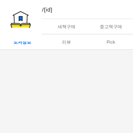
book/rent/[id]
대여
새책구매
중고책구매
도서정보
리뷰
Pick