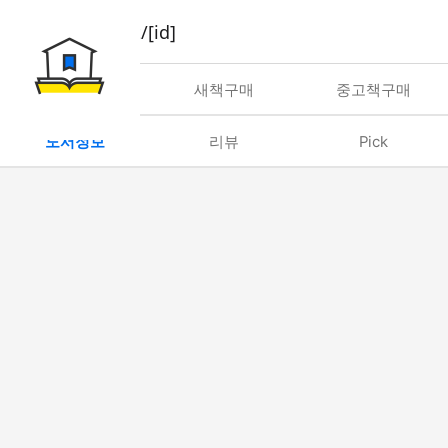
book/rent/[id]
대여
새책구매
중고책구매
도서정보
리뷰
Pick