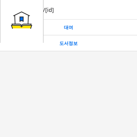
book/rent/[id]
대여
도서정보