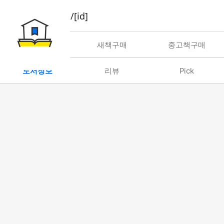
book/rent/[id]
대여
새책구매
중고책구매
도서정보
리뷰
Pick