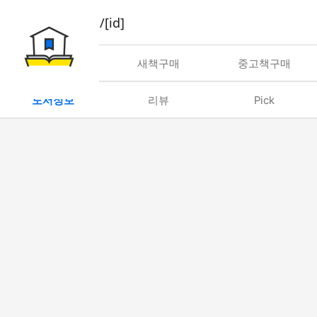
book/rent/[id]
대여
새책구매
중고책구매
도서정보
리뷰
Pick