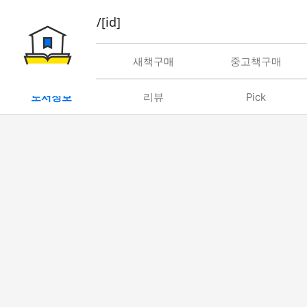
book/rent/[id]
대여
새책구매
중고책구매
도서정보
리뷰
Pick