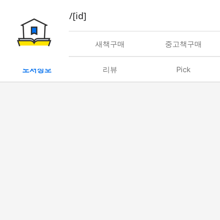
book/rent/[id]
대여
새책구매
중고책구매
도서정보
리뷰
Pick