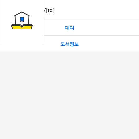
book/rent/[id]
대여
도서정보