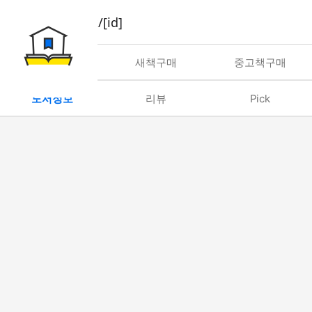
book/rent/[id]
대여
새책구매
중고책구매
도서정보
리뷰
Pick