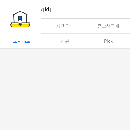
book/rent/[id]
대여
새책구매
중고책구매
도서정보
리뷰
Pick