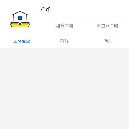
book/rent/[id]
대여
새책구매
중고책구매
도서정보
리뷰
Pick