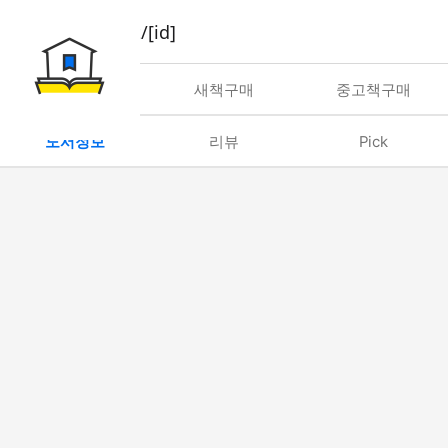
book/rent/[id]
대여
새책구매
중고책구매
도서정보
리뷰
Pick