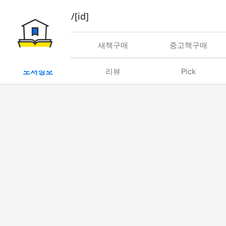
book/rent/[id]
대여
새책구매
중고책구매
도서정보
리뷰
Pick