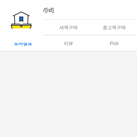
book/rent/[id]
대여
새책구매
중고책구매
도서정보
리뷰
Pick