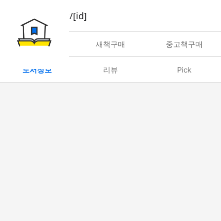
book/rent/[id]
대여
새책구매
중고책구매
도서정보
리뷰
Pick