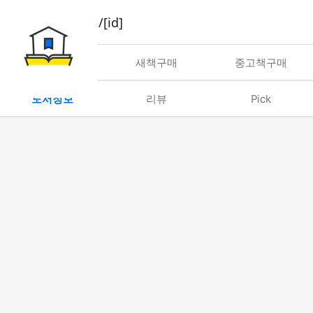
book/rent/[id]
대여
새책구매
중고책구매
도서정보
리뷰
Pick