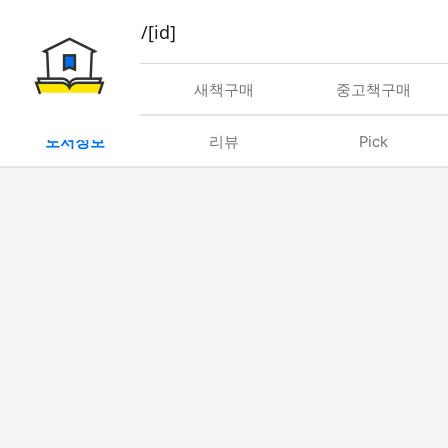
book/rent/[id]
대여
새책구매
중고책구매
도서정보
리뷰
Pick