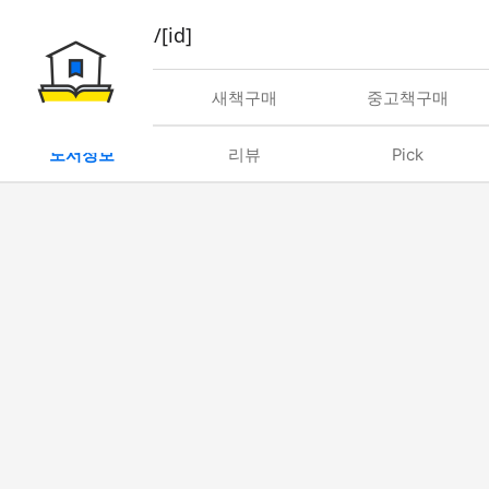
book/rent/[id]
대여
새책구매
중고책구매
도서정보
리뷰
Pick