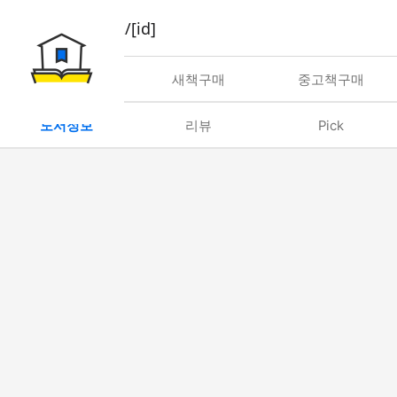
book/rent/[id]
대여
새책구매
중고책구매
도서정보
리뷰
Pick