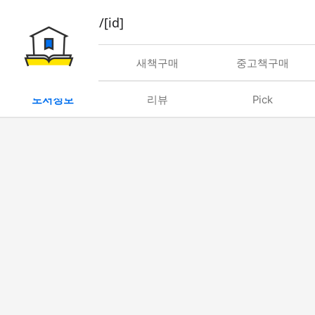
book/rent/[id]
대여
새책구매
중고책구매
도서정보
리뷰
Pick