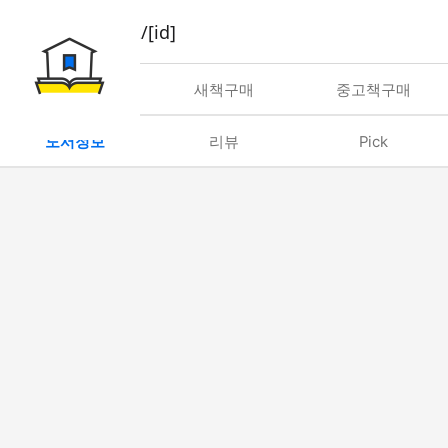
book/rent/[id]
대여
새책구매
중고책구매
도서정보
리뷰
Pick