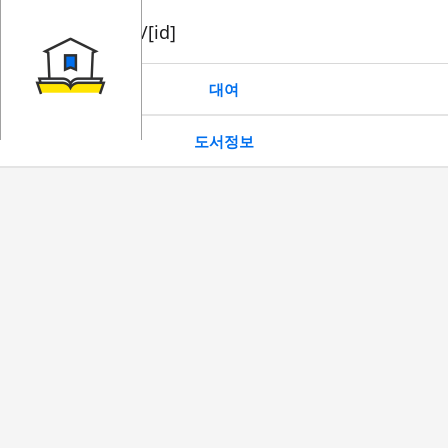
book/rent/[id]
대여
도서정보