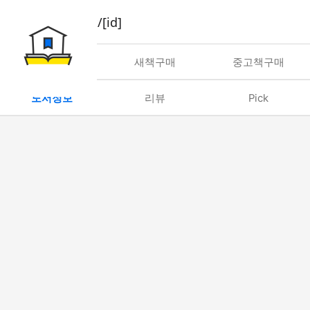
book/rent/[id]
대여
새책구매
중고책구매
도서정보
리뷰
Pick