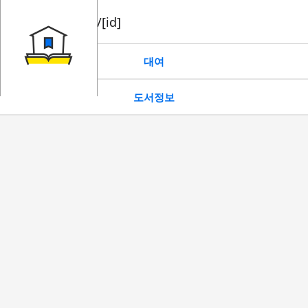
book/rent/[id]
대여
도서정보