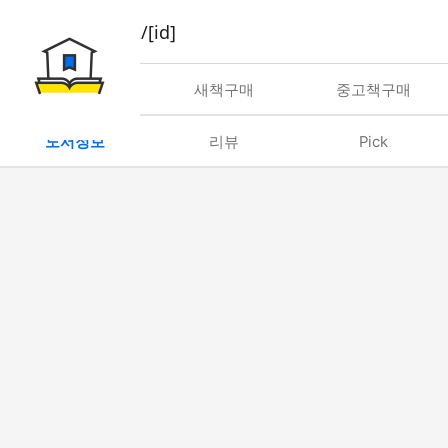
book/rent/[id]
대여
새책구매
중고책구매
도서정보
리뷰
Pick