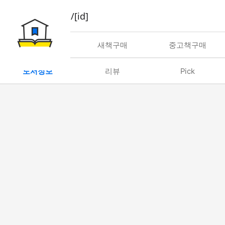
book/rent/[id]
대여
새책구매
중고책구매
도서정보
리뷰
Pick