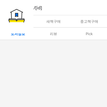
book/rent/[id]
대여
새책구매
중고책구매
도서정보
리뷰
Pick