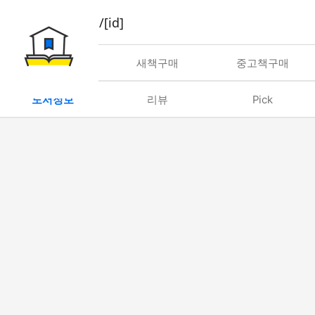
book/rent/[id]
대여
새책구매
중고책구매
도서정보
리뷰
Pick