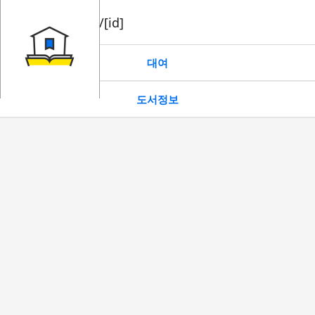
book/rent/[id]
대여
도서정보