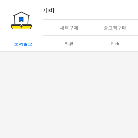
book/rent/[id]
대여
새책구매
중고책구매
도서정보
리뷰
Pick