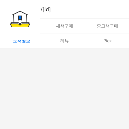
book/rent/[id]
대여
새책구매
중고책구매
도서정보
리뷰
Pick