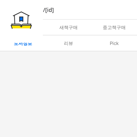
book/rent/[id]
대여
새책구매
중고책구매
도서정보
리뷰
Pick