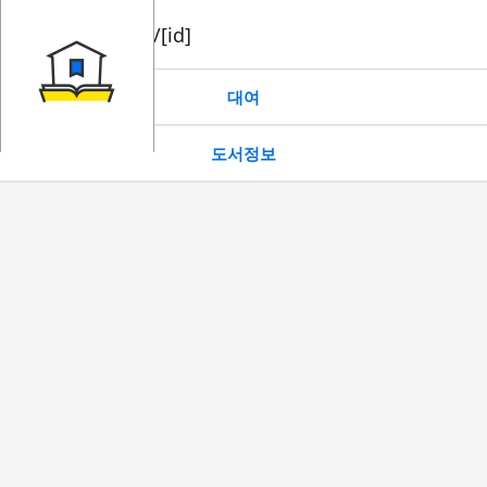
book/rent/[id]
대여
도서정보