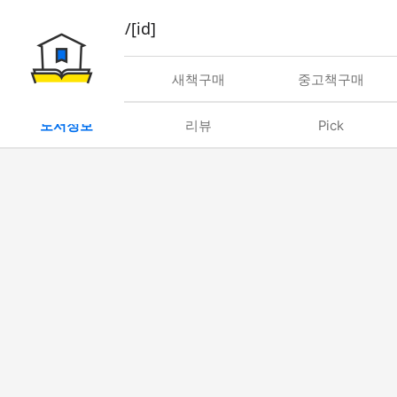
book/rent/[id]
대여
새책구매
중고책구매
도서정보
리뷰
Pick