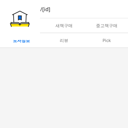
book/rent/[id]
대여
새책구매
중고책구매
도서정보
리뷰
Pick