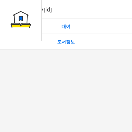
book/rent/[id]
대여
도서정보