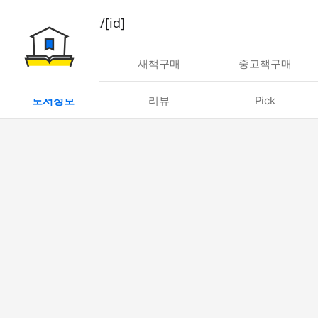
book/rent/[id]
대여
새책구매
중고책구매
도서정보
리뷰
Pick