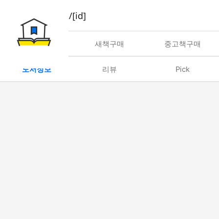
book/rent/[id]
대여
새책구매
중고책구매
도서정보
리뷰
Pick