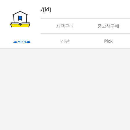
book/rent/[id]
대여
새책구매
중고책구매
도서정보
리뷰
Pick