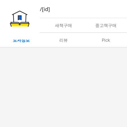
book/rent/[id]
대여
새책구매
중고책구매
도서정보
리뷰
Pick