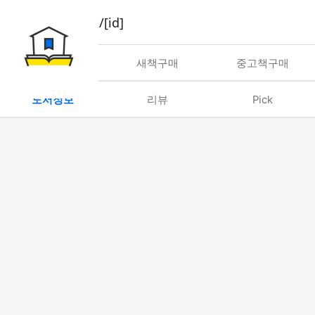
book/rent/[id]
대여
새책구매
중고책구매
도서정보
리뷰
Pick